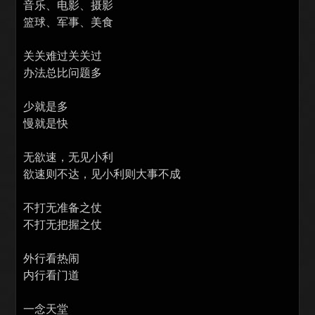
音乐、电影、摄影

篮球、军事、美食

关关难过关关过

办法总比问题多

少就是多

慢就是快

无欲速，无见小利

欲速则不达，见小利则大事不成

不打无准备之仗

不打无把握之仗

外行看热闹

内行看门道

一念天堂
