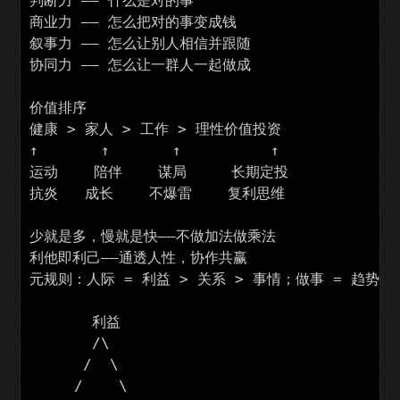
判断力 —— 什么是对的事

商业力 —— 怎么把对的事变成钱

叙事力 —— 怎么让别人相信并跟随

协同力 —— 怎么让一群人一起做成

价值排序

健康 > 家人 > 工作 > 理性价值投资

↑       ↑       ↑          ↑

运动    陪伴    谋局     长期定投

抗炎   成长    不爆雷    复利思维

少就是多，慢就是快——不做加法做乘法

利他即利己——通透人性，协作共赢

元规则：人际 = 利益 > 关系 > 事情；做事 = 趋势 > 
       利益

       /\

      /  \

     /    \
