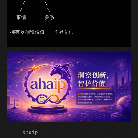
    /      \

   /________\

  事情      关系

拥有及创造价值 = 作品意识

ahaip